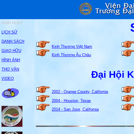
SINH HOẠT
LỊCH SỬ
DANH SÁCH
Kinh Thương Việt Nam
GIAO HỮU
Kinh Thương Âu Châu
HÌNH ẢNH
THƠ VĂN
Đại Hội 
VIDEO
2002 - Orange County, California
2004 - Houston, Texas
2014 - San Jose, California